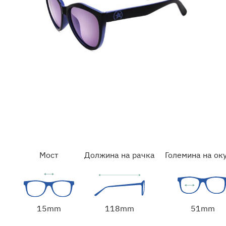
Мост
Должина на рачка
Големина на ок
51mm
15mm
118mm