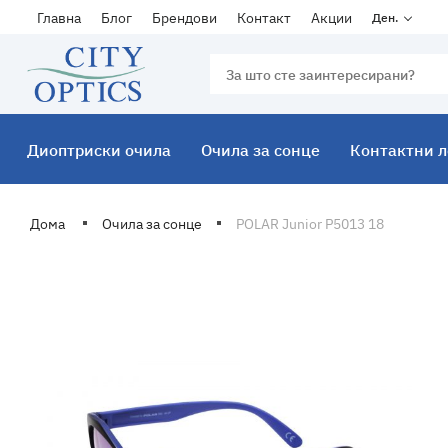
Главна
Блог
Брендови
Контакт
Акции
Ден.
Диоптриски очила
Очила за сонце
Контактни 
Дома
Очила за сонце
POLAR Junior P5013 18