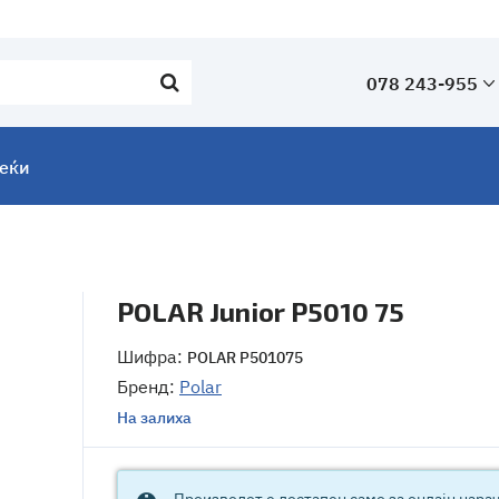
078 243-955
леќи
POLAR Junior P5010 75
Шифра:
POLAR P501075
Бренд:
Polar
На залиха
Производот е достапен само за онлајн нара