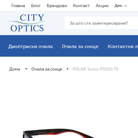
Главна
Блог
Брендови
Контакт
Акции
Ден.
Диоптриски очила
Очила за сонце
Контактни 
Дома
Очила за сонце
POLAR Junior P5010 75