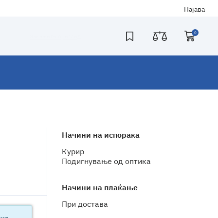
Најава
0
Закажете преглед
Начини на испорака
Курир
Подигнување од оптика
Начини на плаќање
При достава
чка.