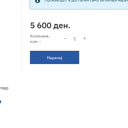
5 600
ден.
Количина
,
ком.
:
Нарачај
улар