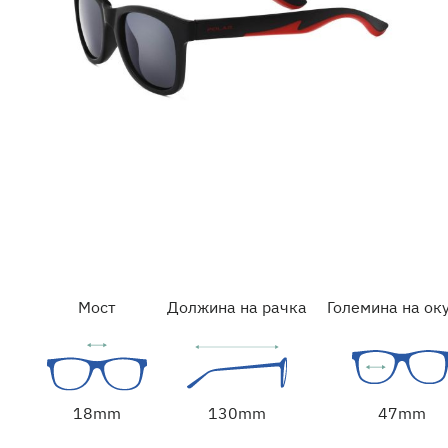
Мост
Должина на рачка
Големина на ок
47mm
18mm
130mm