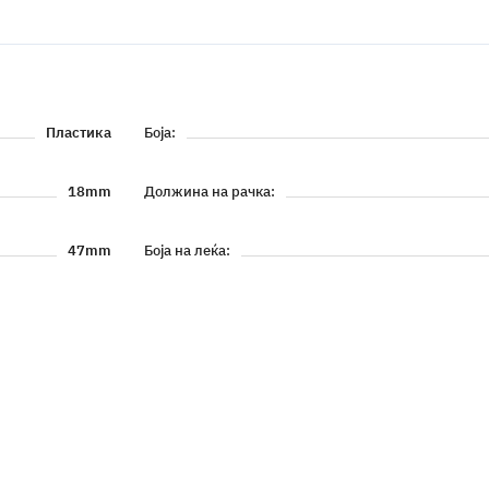
Пластика
Боја:
18mm
Должина на рачка:
47mm
Боја на леќа: