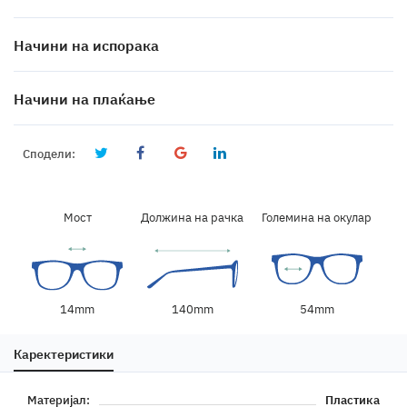
Начини на испорака
Начини на плаќање
Сподели:
Мост
Должина на рачка
Големина на окулар
54mm
14mm
140mm
Каректеристики
Материјал:
Пластика